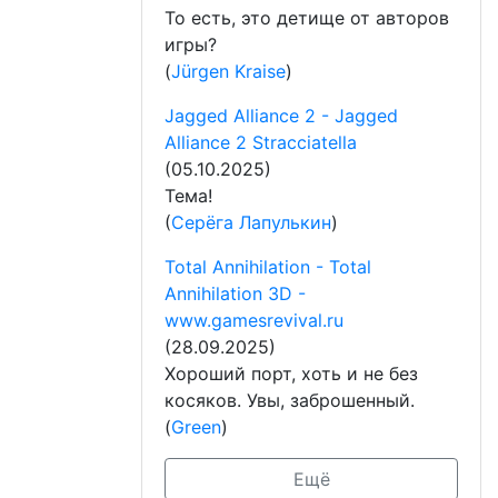
То есть, это детище от авторов
игры?
(
Jürgen Kraise
)
Jagged Alliance 2 - Jagged
Alliance 2 Stracciatella
(05.10.2025)
Тема!
(
Серёга Лапулькин
)
Total Annihilation - Total
Annihilation 3D -
www.gamesrevival.ru
(28.09.2025)
Хороший порт, хоть и не без
косяков. Увы, заброшенный.
(
Green
)
Ещё