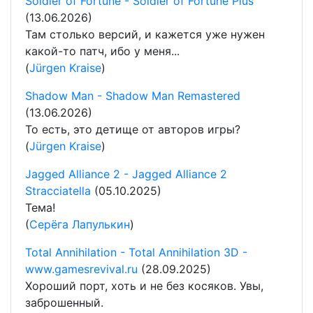
Soldier of Fortune - Soldier of Fortune Plus
(13.06.2026)
Там столько версий, и кажется уже нужен
какой-то патч, ибо у меня...
(
Jürgen Kraise
)
Shadow Man - Shadow Man Remastered
(13.06.2026)
То есть, это детище от авторов игры?
(
Jürgen Kraise
)
Jagged Alliance 2 - Jagged Alliance 2
Stracciatella
(05.10.2025)
Тема!
(
Серёга Лапулькин
)
Total Annihilation - Total Annihilation 3D -
www.gamesrevival.ru
(28.09.2025)
Хороший порт, хоть и не без косяков. Увы,
заброшенный.