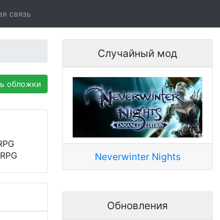
ая связь
Случайный мод
ть обложки
RPG
jRPG
Neverwinter Nights
Обновления