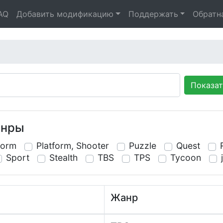
AQ
Добавить модификацию
Поддержать
Обратн
Показа
анры
form
Platform, Shooter
Puzzle
Quest
Sport
Stealth
TBS
TPS
Tycoon
Жанр