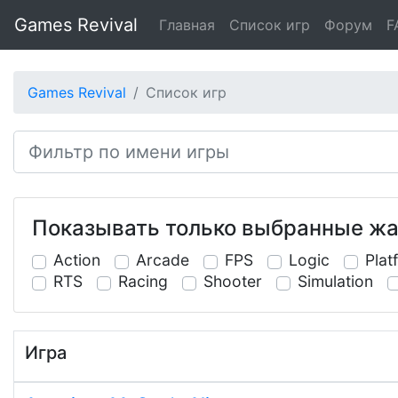
Games Revival
Главная
Список игр
Форум
F
Games Revival
Список игр
Показывать только выбранные ж
Action
Arcade
FPS
Logic
Plat
RTS
Racing
Shooter
Simulation
Игра