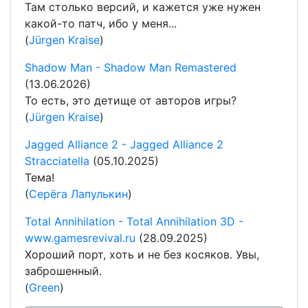
Там столько версий, и кажется уже нужен
какой-то патч, ибо у меня...
(
Jürgen Kraise
)
Shadow Man - Shadow Man Remastered
(13.06.2026)
То есть, это детище от авторов игры?
(
Jürgen Kraise
)
Jagged Alliance 2 - Jagged Alliance 2
Stracciatella
(05.10.2025)
Тема!
(
Серёга Лапулькин
)
Total Annihilation - Total Annihilation 3D -
www.gamesrevival.ru
(28.09.2025)
Хороший порт, хоть и не без косяков. Увы,
заброшенный.
(
Green
)