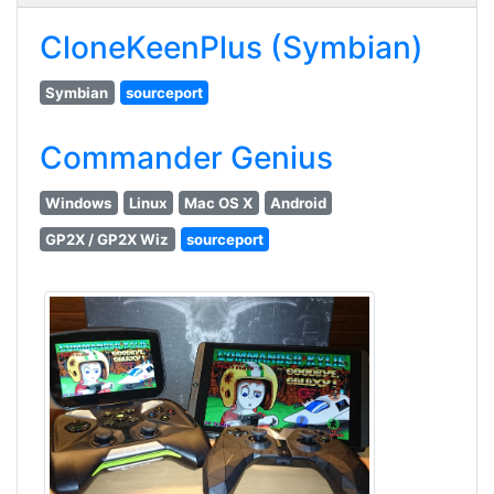
CloneKeenPlus (Symbian)
Symbian
sourceport
Commander Genius
Windows
Linux
Mac OS X
Android
GP2X / GP2X Wiz
sourceport