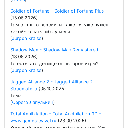
Soldier of Fortune - Soldier of Fortune Plus
(13.06.2026)
Там столько версий, и кажется уже нужен
какой-то патч, ибо у меня...
(
Jürgen Kraise
)
Shadow Man - Shadow Man Remastered
(13.06.2026)
То есть, это детище от авторов игры?
(
Jürgen Kraise
)
Jagged Alliance 2 - Jagged Alliance 2
Stracciatella
(05.10.2025)
Тема!
(
Серёга Лапулькин
)
Total Annihilation - Total Annihilation 3D -
www.gamesrevival.ru
(28.09.2025)
Хороший порт, хоть и не без косяков. Увы,