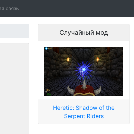
ая связь
Случайный мод
Heretic: Shadow of the
Serpent Riders