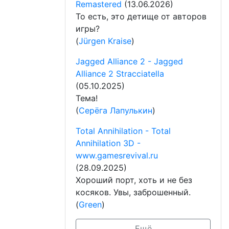
Remastered
(13.06.2026)
То есть, это детище от авторов
игры?
(
Jürgen Kraise
)
Jagged Alliance 2 - Jagged
Alliance 2 Stracciatella
(05.10.2025)
Тема!
(
Серёга Лапулькин
)
Total Annihilation - Total
Annihilation 3D -
www.gamesrevival.ru
(28.09.2025)
Хороший порт, хоть и не без
косяков. Увы, заброшенный.
(
Green
)
Ещё