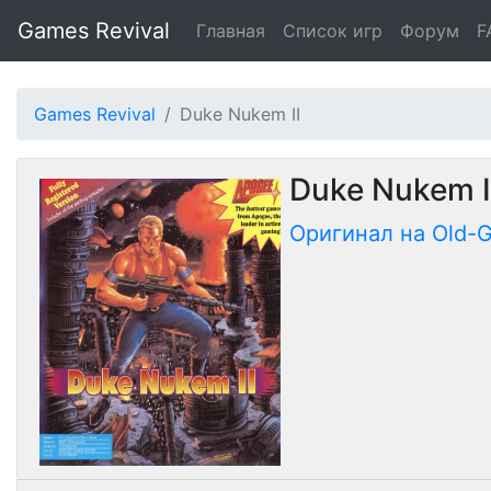
Games Revival
Главная
Список игр
Форум
F
Games Revival
Duke Nukem II
Duke Nukem I
Оригинал на Old-