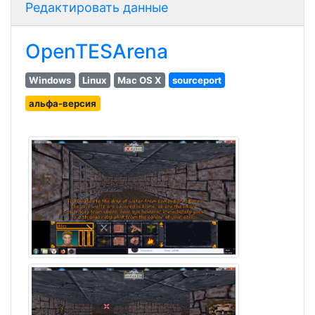
Редактировать данные
OpenTESArena
Windows
Linux
Mac OS X
sourceport
альфа-версия