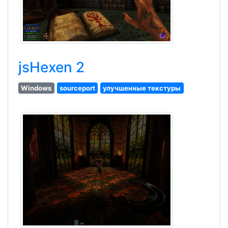
jsHexen 2
Windows
sourceport
улучшенные текстуры