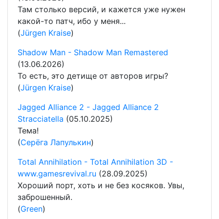
Там столько версий, и кажется уже нужен
какой-то патч, ибо у меня...
(
Jürgen Kraise
)
Shadow Man - Shadow Man Remastered
(13.06.2026)
То есть, это детище от авторов игры?
(
Jürgen Kraise
)
Jagged Alliance 2 - Jagged Alliance 2
Stracciatella
(05.10.2025)
Тема!
(
Серёга Лапулькин
)
Total Annihilation - Total Annihilation 3D -
www.gamesrevival.ru
(28.09.2025)
Хороший порт, хоть и не без косяков. Увы,
заброшенный.
(
Green
)