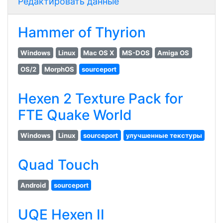
Редактировать данные
Hammer of Thyrion
Windows
Linux
Mac OS X
MS-DOS
Amiga OS
OS/2
MorphOS
sourceport
Hexen 2 Texture Pack for
FTE Quake World
Windows
Linux
sourceport
улучшенные текстуры
Quad Touch
Android
sourceport
UQE Hexen II