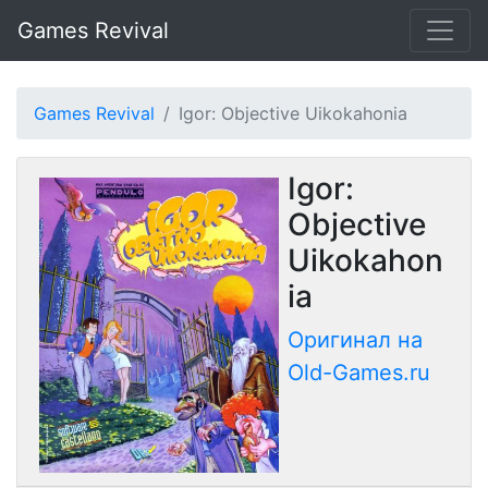
Games Revival
Games Revival
Igor: Objective Uikokahonia
Igor:
Objective
Uikokahon
ia
Оригинал на
Old-Games.ru