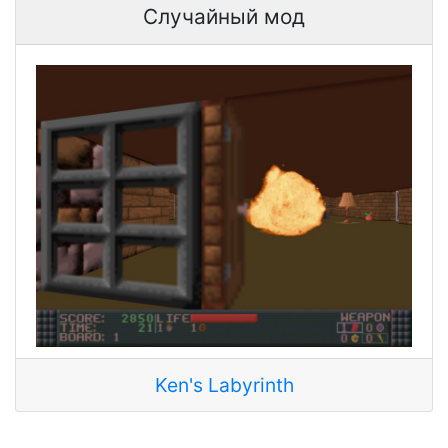
Случайный мод
Ken's Labyrinth