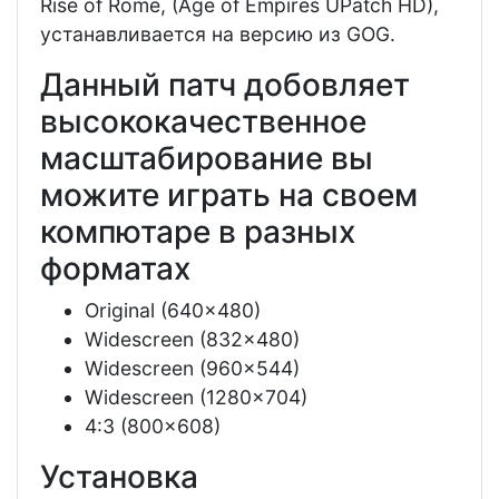
Rise of Rome, (Age of Empires UPatch HD),
устанавливается на версию из GOG.
Данный патч добовляет
высококачественное
масштабирование вы
можите играть на своем
компютаре в разных
форматах
Original (640x480)
Widescreen (832x480)
Widescreen (960x544)
Widescreen (1280x704)
4:3 (800x608)
Установка