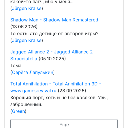
какой-то патч, ибо у меня...
(
Jürgen Kraise
)
Shadow Man - Shadow Man Remastered
(13.06.2026)
То есть, это детище от авторов игры?
(
Jürgen Kraise
)
Jagged Alliance 2 - Jagged Alliance 2
Stracciatella
(05.10.2025)
Тема!
(
Серёга Лапулькин
)
Total Annihilation - Total Annihilation 3D -
www.gamesrevival.ru
(28.09.2025)
Хороший порт, хоть и не без косяков. Увы,
заброшенный.
(
Green
)
Ещё