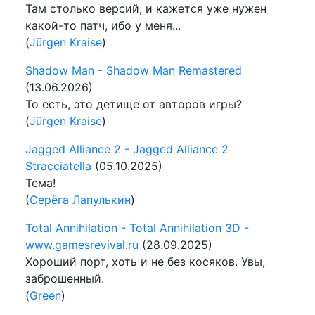
Там столько версий, и кажется уже нужен
какой-то патч, ибо у меня...
(
Jürgen Kraise
)
Shadow Man - Shadow Man Remastered
(13.06.2026)
То есть, это детище от авторов игры?
(
Jürgen Kraise
)
Jagged Alliance 2 - Jagged Alliance 2
Stracciatella
(05.10.2025)
Тема!
(
Серёга Лапулькин
)
Total Annihilation - Total Annihilation 3D -
www.gamesrevival.ru
(28.09.2025)
Хороший порт, хоть и не без косяков. Увы,
заброшенный.
(
Green
)