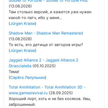
Soldier of Fortune - Soldier of Fortune Plus
(13.06.2026)
Там столько версий, и кажется уже нужен
какой-то патч, ибо у меня...
(
Jürgen Kraise
)
Shadow Man - Shadow Man Remastered
(13.06.2026)
То есть, это детище от авторов игры?
(
Jürgen Kraise
)
Jagged Alliance 2 - Jagged Alliance 2
Stracciatella
(05.10.2025)
Тема!
(
Серёга Лапулькин
)
Total Annihilation - Total Annihilation 3D -
www.gamesrevival.ru
(28.09.2025)
Хороший порт, хоть и не без косяков. Увы,
заброшенный.