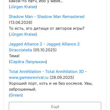
какой-то патч, ибо у меня...
(
Jürgen Kraise
)
Shadow Man - Shadow Man Remastered
(13.06.2026)
То есть, это детище от авторов игры?
(
Jürgen Kraise
)
Jagged Alliance 2 - Jagged Alliance 2
Stracciatella
(05.10.2025)
Тема!
(
Серёга Лапулькин
)
Total Annihilation - Total Annihilation 3D -
www.gamesrevival.ru
(28.09.2025)
Хороший порт, хоть и не без косяков. Увы,
заброшенный.
(
Green
)
Ещё