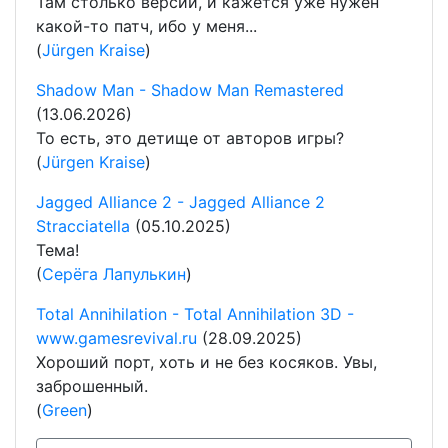
Там столько версий, и кажется уже нужен
какой-то патч, ибо у меня...
(
Jürgen Kraise
)
Shadow Man - Shadow Man Remastered
(13.06.2026)
То есть, это детище от авторов игры?
(
Jürgen Kraise
)
Jagged Alliance 2 - Jagged Alliance 2
Stracciatella
(05.10.2025)
Тема!
(
Серёга Лапулькин
)
Total Annihilation - Total Annihilation 3D -
www.gamesrevival.ru
(28.09.2025)
Хороший порт, хоть и не без косяков. Увы,
заброшенный.
(
Green
)