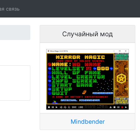
ая связь
Случайный мод
Mindbender