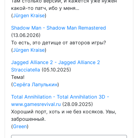
Там столько версий, и кажется уже нужен
какой-то патч, ибо у меня...
(
Jürgen Kraise
)
Shadow Man - Shadow Man Remastered
(13.06.2026)
То есть, это детище от авторов игры?
(
Jürgen Kraise
)
Jagged Alliance 2 - Jagged Alliance 2
Stracciatella
(05.10.2025)
Тема!
(
Серёга Лапулькин
)
Total Annihilation - Total Annihilation 3D -
www.gamesrevival.ru
(28.09.2025)
Хороший порт, хоть и не без косяков. Увы,
заброшенный.
(
Green
)