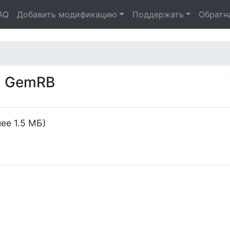
AQ
Добавить модификацию
Поддержать
Обратн
а GemRB
ее 1.5 МБ)