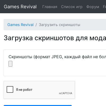
Games Revival
Главная
Список игр
Форум
F
Games Revival
Загрузить скриншоты
Загрузка скриншотов для мод
Скриншоты (формат JPEG, каждый файл не бол