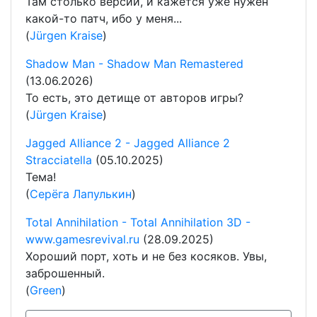
Там столько версий, и кажется уже нужен
какой-то патч, ибо у меня...
(
Jürgen Kraise
)
Shadow Man - Shadow Man Remastered
(13.06.2026)
То есть, это детище от авторов игры?
(
Jürgen Kraise
)
Jagged Alliance 2 - Jagged Alliance 2
Stracciatella
(05.10.2025)
Тема!
(
Серёга Лапулькин
)
Total Annihilation - Total Annihilation 3D -
www.gamesrevival.ru
(28.09.2025)
Хороший порт, хоть и не без косяков. Увы,
заброшенный.
(
Green
)