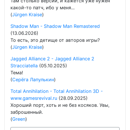
Там столько версий, и кажется уже нужен
какой-то патч, ибо у меня...
(
Jürgen Kraise
)
Shadow Man - Shadow Man Remastered
(13.06.2026)
То есть, это детище от авторов игры?
(
Jürgen Kraise
)
Jagged Alliance 2 - Jagged Alliance 2
Stracciatella
(05.10.2025)
Тема!
(
Серёга Лапулькин
)
Total Annihilation - Total Annihilation 3D -
www.gamesrevival.ru
(28.09.2025)
Хороший порт, хоть и не без косяков. Увы,
заброшенный.
(
Green
)