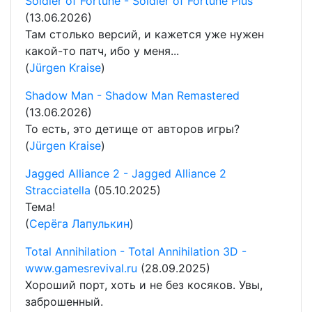
Soldier of Fortune - Soldier of Fortune Plus
(13.06.2026)
Там столько версий, и кажется уже нужен
какой-то патч, ибо у меня...
(
Jürgen Kraise
)
Shadow Man - Shadow Man Remastered
(13.06.2026)
То есть, это детище от авторов игры?
(
Jürgen Kraise
)
Jagged Alliance 2 - Jagged Alliance 2
Stracciatella
(05.10.2025)
Тема!
(
Серёга Лапулькин
)
Total Annihilation - Total Annihilation 3D -
www.gamesrevival.ru
(28.09.2025)
Хороший порт, хоть и не без косяков. Увы,
заброшенный.