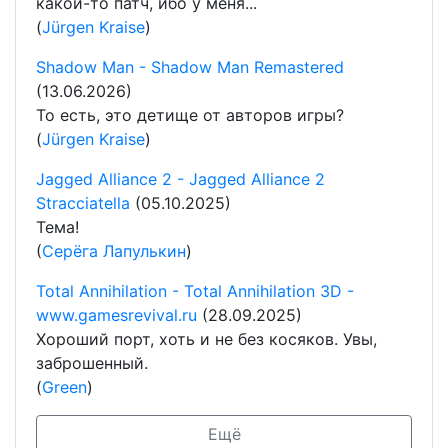
какой-то патч, ибо у меня...
(
Jürgen Kraise
)
Shadow Man - Shadow Man Remastered
(13.06.2026)
То есть, это детище от авторов игры?
(
Jürgen Kraise
)
Jagged Alliance 2 - Jagged Alliance 2
Stracciatella
(05.10.2025)
Тема!
(
Серёга Лапулькин
)
Total Annihilation - Total Annihilation 3D -
www.gamesrevival.ru
(28.09.2025)
Хороший порт, хоть и не без косяков. Увы,
заброшенный.
(
Green
)
Ещё