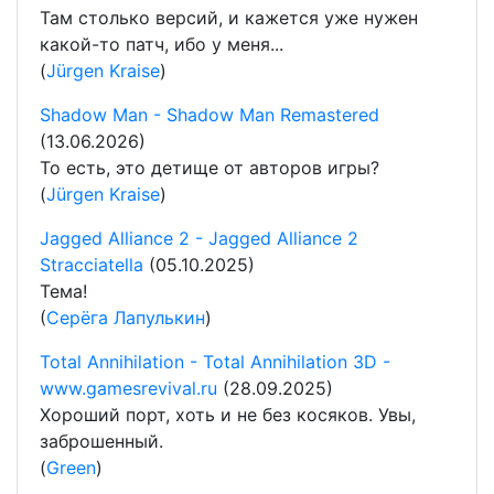
Там столько версий, и кажется уже нужен
какой-то патч, ибо у меня...
(
Jürgen Kraise
)
Shadow Man - Shadow Man Remastered
(13.06.2026)
То есть, это детище от авторов игры?
(
Jürgen Kraise
)
Jagged Alliance 2 - Jagged Alliance 2
Stracciatella
(05.10.2025)
Тема!
(
Серёга Лапулькин
)
Total Annihilation - Total Annihilation 3D -
www.gamesrevival.ru
(28.09.2025)
Хороший порт, хоть и не без косяков. Увы,
заброшенный.
(
Green
)