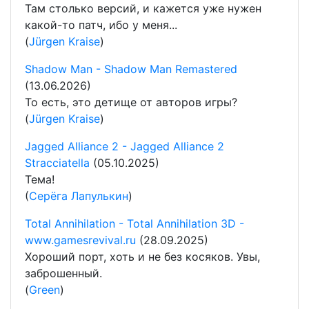
Там столько версий, и кажется уже нужен
какой-то патч, ибо у меня...
(
Jürgen Kraise
)
Shadow Man - Shadow Man Remastered
(13.06.2026)
То есть, это детище от авторов игры?
(
Jürgen Kraise
)
Jagged Alliance 2 - Jagged Alliance 2
Stracciatella
(05.10.2025)
Тема!
(
Серёга Лапулькин
)
Total Annihilation - Total Annihilation 3D -
www.gamesrevival.ru
(28.09.2025)
Хороший порт, хоть и не без косяков. Увы,
заброшенный.
(
Green
)