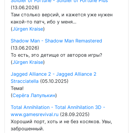
Soldier of Fortune - Soldier of Fortune Plus
(13.06.2026)
Там столько версий, и кажется уже нужен
какой-то патч, ибо у меня...
(
Jürgen Kraise
)
Shadow Man - Shadow Man Remastered
(13.06.2026)
То есть, это детище от авторов игры?
(
Jürgen Kraise
)
Jagged Alliance 2 - Jagged Alliance 2
Stracciatella
(05.10.2025)
Тема!
(
Серёга Лапулькин
)
Total Annihilation - Total Annihilation 3D -
www.gamesrevival.ru
(28.09.2025)
Хороший порт, хоть и не без косяков. Увы,
заброшенный.