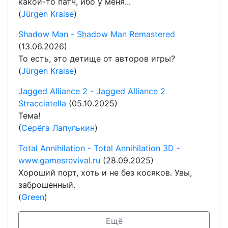
какой-то патч, ибо у меня...
(
Jürgen Kraise
)
Shadow Man - Shadow Man Remastered
(13.06.2026)
То есть, это детище от авторов игры?
(
Jürgen Kraise
)
Jagged Alliance 2 - Jagged Alliance 2
Stracciatella
(05.10.2025)
Тема!
(
Серёга Лапулькин
)
Total Annihilation - Total Annihilation 3D -
www.gamesrevival.ru
(28.09.2025)
Хороший порт, хоть и не без косяков. Увы,
заброшенный.
(
Green
)
Ещё