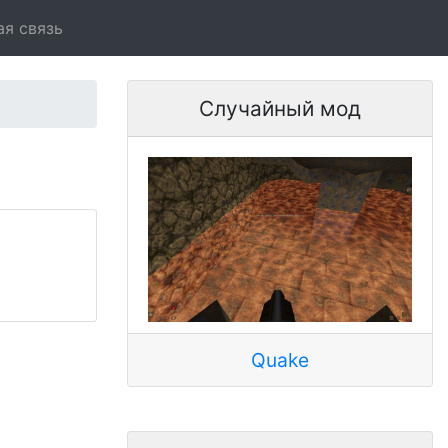
ая связь
Случайный мод
Quake