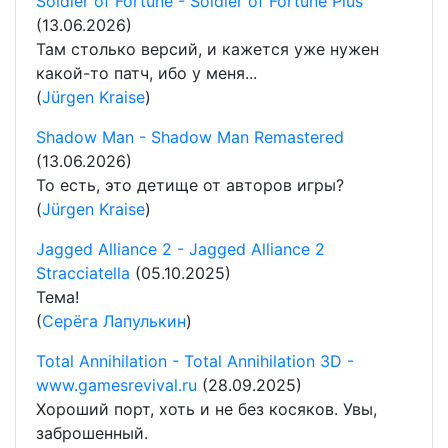
Soldier of Fortune - Soldier of Fortune Plus
(13.06.2026)
Там столько версий, и кажется уже нужен
какой-то патч, ибо у меня...
(
Jürgen Kraise
)
Shadow Man - Shadow Man Remastered
(13.06.2026)
То есть, это детище от авторов игры?
(
Jürgen Kraise
)
Jagged Alliance 2 - Jagged Alliance 2
Stracciatella
(05.10.2025)
Тема!
(
Серёга Лапулькин
)
Total Annihilation - Total Annihilation 3D -
www.gamesrevival.ru
(28.09.2025)
Хороший порт, хоть и не без косяков. Увы,
заброшенный.