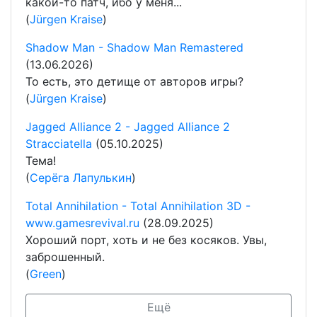
какой-то патч, ибо у меня...
(
Jürgen Kraise
)
Shadow Man - Shadow Man Remastered
(13.06.2026)
То есть, это детище от авторов игры?
(
Jürgen Kraise
)
Jagged Alliance 2 - Jagged Alliance 2
Stracciatella
(05.10.2025)
Тема!
(
Серёга Лапулькин
)
Total Annihilation - Total Annihilation 3D -
www.gamesrevival.ru
(28.09.2025)
Хороший порт, хоть и не без косяков. Увы,
заброшенный.
(
Green
)
Ещё