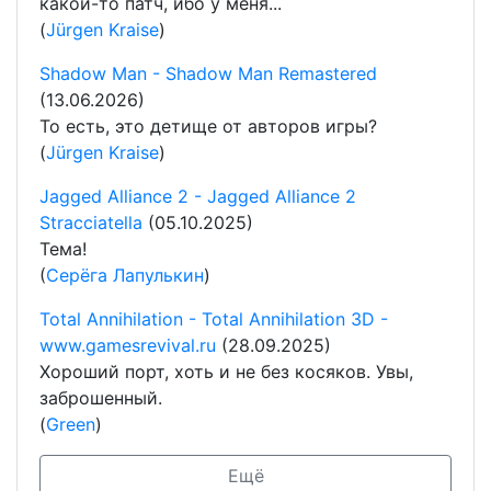
какой-то патч, ибо у меня...
(
Jürgen Kraise
)
Shadow Man - Shadow Man Remastered
(13.06.2026)
То есть, это детище от авторов игры?
(
Jürgen Kraise
)
Jagged Alliance 2 - Jagged Alliance 2
Stracciatella
(05.10.2025)
Тема!
(
Серёга Лапулькин
)
Total Annihilation - Total Annihilation 3D -
www.gamesrevival.ru
(28.09.2025)
Хороший порт, хоть и не без косяков. Увы,
заброшенный.
(
Green
)
Ещё