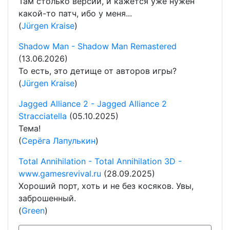
Там столько версий, и кажется уже нужен
какой-то патч, ибо у меня...
(
Jürgen Kraise
)
Shadow Man - Shadow Man Remastered
(13.06.2026)
То есть, это детище от авторов игры?
(
Jürgen Kraise
)
Jagged Alliance 2 - Jagged Alliance 2
Stracciatella
(05.10.2025)
Тема!
(
Серёга Лапулькин
)
Total Annihilation - Total Annihilation 3D -
www.gamesrevival.ru
(28.09.2025)
Хороший порт, хоть и не без косяков. Увы,
заброшенный.
(
Green
)