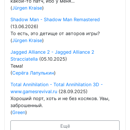
какой-то патч, ибо у меня...
(
Jürgen Kraise
)
Shadow Man - Shadow Man Remastered
(13.06.2026)
То есть, это детище от авторов игры?
(
Jürgen Kraise
)
Jagged Alliance 2 - Jagged Alliance 2
Stracciatella
(05.10.2025)
Тема!
(
Серёга Лапулькин
)
Total Annihilation - Total Annihilation 3D -
www.gamesrevival.ru
(28.09.2025)
Хороший порт, хоть и не без косяков. Увы,
заброшенный.
(
Green
)
Ещё