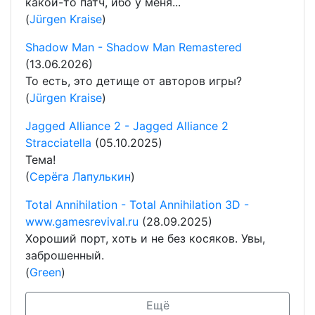
какой-то патч, ибо у меня...
(
Jürgen Kraise
)
Shadow Man - Shadow Man Remastered
(13.06.2026)
То есть, это детище от авторов игры?
(
Jürgen Kraise
)
Jagged Alliance 2 - Jagged Alliance 2
Stracciatella
(05.10.2025)
Тема!
(
Серёга Лапулькин
)
Total Annihilation - Total Annihilation 3D -
www.gamesrevival.ru
(28.09.2025)
Хороший порт, хоть и не без косяков. Увы,
заброшенный.
(
Green
)
Ещё