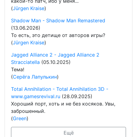
какой-то патч, ибо у меня...
(
Jürgen Kraise
)
Shadow Man - Shadow Man Remastered
(13.06.2026)
То есть, это детище от авторов игры?
(
Jürgen Kraise
)
Jagged Alliance 2 - Jagged Alliance 2
Stracciatella
(05.10.2025)
Тема!
(
Серёга Лапулькин
)
Total Annihilation - Total Annihilation 3D -
www.gamesrevival.ru
(28.09.2025)
Хороший порт, хоть и не без косяков. Увы,
заброшенный.
(
Green
)
Ещё