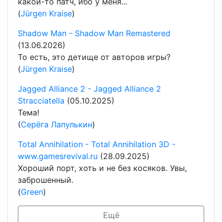
какой-то патч, ибо у меня...
(
Jürgen Kraise
)
Shadow Man - Shadow Man Remastered
(13.06.2026)
То есть, это детище от авторов игры?
(
Jürgen Kraise
)
Jagged Alliance 2 - Jagged Alliance 2
Stracciatella
(05.10.2025)
Тема!
(
Серёга Лапулькин
)
Total Annihilation - Total Annihilation 3D -
www.gamesrevival.ru
(28.09.2025)
Хороший порт, хоть и не без косяков. Увы,
заброшенный.
(
Green
)
Ещё