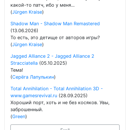
какой-то патч, ибо у меня...
(
Jürgen Kraise
)
Shadow Man - Shadow Man Remastered
(13.06.2026)
То есть, это детище от авторов игры?
(
Jürgen Kraise
)
Jagged Alliance 2 - Jagged Alliance 2
Stracciatella
(05.10.2025)
Тема!
(
Серёга Лапулькин
)
Total Annihilation - Total Annihilation 3D -
www.gamesrevival.ru
(28.09.2025)
Хороший порт, хоть и не без косяков. Увы,
заброшенный.
(
Green
)
Ещё