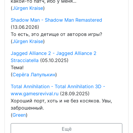
какой-то патч, ибо у меня...
(
Jürgen Kraise
)
Shadow Man - Shadow Man Remastered
(13.06.2026)
То есть, это детище от авторов игры?
(
Jürgen Kraise
)
Jagged Alliance 2 - Jagged Alliance 2
Stracciatella
(05.10.2025)
Тема!
(
Серёга Лапулькин
)
Total Annihilation - Total Annihilation 3D -
www.gamesrevival.ru
(28.09.2025)
Хороший порт, хоть и не без косяков. Увы,
заброшенный.
(
Green
)
Ещё