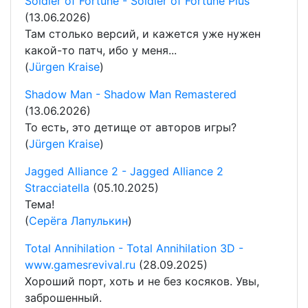
Soldier of Fortune - Soldier of Fortune Plus
(13.06.2026)
Там столько версий, и кажется уже нужен
какой-то патч, ибо у меня...
(
Jürgen Kraise
)
Shadow Man - Shadow Man Remastered
(13.06.2026)
То есть, это детище от авторов игры?
(
Jürgen Kraise
)
Jagged Alliance 2 - Jagged Alliance 2
Stracciatella
(05.10.2025)
Тема!
(
Серёга Лапулькин
)
Total Annihilation - Total Annihilation 3D -
www.gamesrevival.ru
(28.09.2025)
Хороший порт, хоть и не без косяков. Увы,
заброшенный.