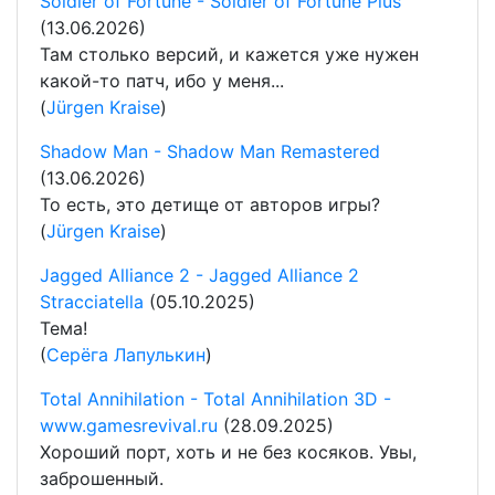
Soldier of Fortune - Soldier of Fortune Plus
(13.06.2026)
Там столько версий, и кажется уже нужен
какой-то патч, ибо у меня...
(
Jürgen Kraise
)
Shadow Man - Shadow Man Remastered
(13.06.2026)
То есть, это детище от авторов игры?
(
Jürgen Kraise
)
Jagged Alliance 2 - Jagged Alliance 2
Stracciatella
(05.10.2025)
Тема!
(
Серёга Лапулькин
)
Total Annihilation - Total Annihilation 3D -
www.gamesrevival.ru
(28.09.2025)
Хороший порт, хоть и не без косяков. Увы,
заброшенный.